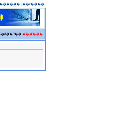
������
|
��ϵ����
6��8��9��
������