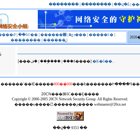
��������
|
��������
|
��վ�ṹ
|
��
����ժ
|
��ȫ©��
|
������԰
|
�ڿͽ���
|
�����Ŀ�
|
202
��������
|
������̳
|
G
[���ڣ� | ���ۣ��� | ���δ����]
�Ķ�ȫ��...
������ʹ��
IE
�����
800��600
���Ϸֱ�������Ի����Ч��
20CN
���簲ȫС���Ȩ����
Copyright © 2000-2005 20CN Network Security Group. All Rights Reserved.
�����κ����⼰������д����
webmaster@20cn.net
��վ�� 9353 ��