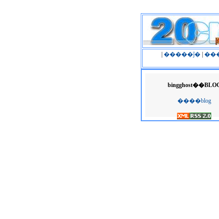
|
�����ĵ�
|
��
bingghost��BLO
����blog