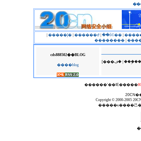
��
|
�����ĵ�
|
������ժ
|
��ȫ©��
|
����
��������
|
����
cds888502��BLOG
[���ڣ� | �
����blog
������ʹ��
IE
�����
8
20CN
�
Copyright © 2000-2005 20CN 
�����κ����⼰
�