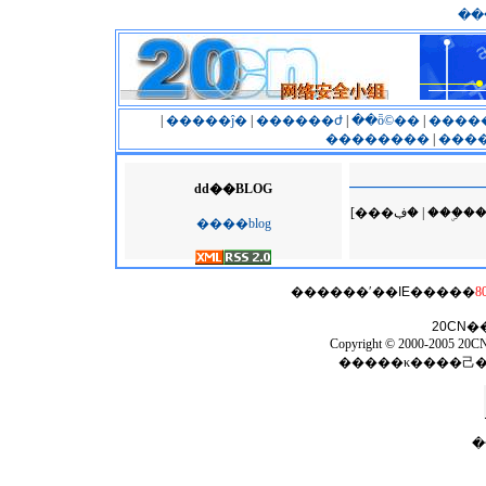
��
|
�����ĵ�
|
������ժ
|
��ȫ©��
|
����
��������
|
����
dd��BLOG
[���ڣ� | �
����blog
������ʹ��
IE
�����
8
20CN
�
Copyright © 2000-2005 20CN 
�����κ����⼰
�