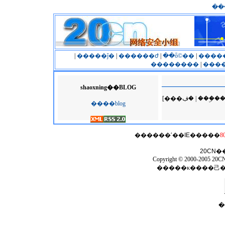
��
|
�����ĵ�
|
������ժ
|
��ȫ©��
|
����
��������
|
����
shaoxning��BLOG
[���ڣ� | �
����blog
������ʹ��
IE
�����
8
20CN
�
Copyright © 2000-2005 20CN 
�����κ����⼰
�