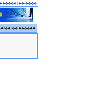
������
|
��ϵ����
6��8��7�� ������