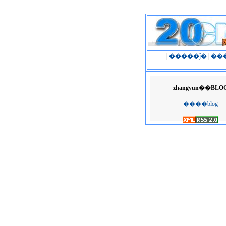
|
�����ĵ�
|
��
zhangyun��BLO
����blog