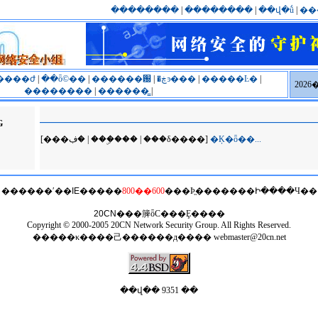
��������
|
��������
|
��վ�ṹ
|
��
����ժ
|
��ȫ©��
|
������԰
|
�ڿͽ���
|
�����Ŀ�
|
202
��������
|
������̳
|
G
[���ڣ� | ���ۣ��� | ���δ����]
�Ķ�ȫ��...
������ʹ��
IE
�����
800��600
���Ϸֱ�������Ի����Ч��
20CN
���簲ȫС���Ȩ����
Copyright © 2000-2005 20CN Network Security Group. All Rights Reserved.
�����κ����⼰������д����
webmaster@20cn.net
��վ�� 9351 ��