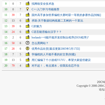
9
0
7
找网络安全技术急
10
0
7
C++入门学习书籍推荐
11
39
7
国外高手参加世界编程大赛时获一等奖的参赛作品[转帖]
12
13
6
求助:关于数据结构线索二叉树的一个算法.
13
39
6
C的魅力
14
24
6
C语言能否输出汉字？？
15
2
6
borlandc++6能不能开发控制台程序(DOS程序)?
16
50
6
怎么黑网站？
17
28
6
优秀作品欣赏[最后更新2005年5月17日]
18
7
5
学编程的人不能不看的好文章(转载)
19
13
5
用汇编编了个小游戏YUYU，希望大家提些建议
20
79
4
对不起！，有点灌水，但我实在忍不住
20CN
Copyright © 2000-2004 2
论坛