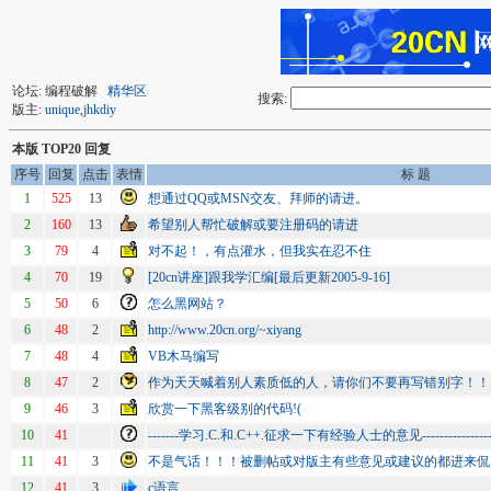
论坛: 编程破解
精华区
搜索:
版主:
unique
,
jhkdiy
本版 TOP20 回复
序号
回复
点击
表情
标 题
1
525
13
想通过QQ或MSN交友、拜师的请进。
2
160
13
希望别人帮忙破解或要注册码的请进
3
79
4
对不起！，有点灌水，但我实在忍不住
4
70
19
[20cn讲座]跟我学汇编[最后更新2005-9-16]
5
50
6
怎么黑网站？
6
48
2
http://www.20cn.org/~xiyang
7
48
4
VB木马编写
8
47
2
作为天天喊着别人素质低的人，请你们不要再写错别字！！
9
46
3
欣赏一下黑客级别的代码!(
10
41
-------学习.C.和.C++.征求一下有经验人士的意见--------------------------
11
41
3
不是气话！！！被删帖或对版主有些意见或建议的都进来侃
12
41
3
c语言