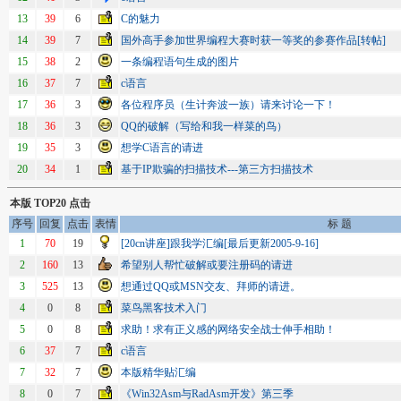
13
39
6
C的魅力
14
39
7
国外高手参加世界编程大赛时获一等奖的参赛作品[转帖]
15
38
2
一条编程语句生成的图片
16
37
7
c语言
17
36
3
各位程序员（生计奔波一族）请来讨论一下！
18
36
3
QQ的破解（写给和我一样菜的鸟）
19
35
3
想学C语言的请进
20
34
1
基于IP欺骗的扫描技术---第三方扫描技术
本版 TOP20 点击
序号
回复
点击
表情
标 题
1
70
19
[20cn讲座]跟我学汇编[最后更新2005-9-16]
2
160
13
希望别人帮忙破解或要注册码的请进
3
525
13
想通过QQ或MSN交友、拜师的请进。
4
0
8
菜鸟黑客技术入门
5
0
8
求助！求有正义感的网络安全战士伸手相助！
6
37
7
c语言
7
32
7
本版精华贴汇编
8
0
7
《Win32Asm与RadAsm开发》第三季