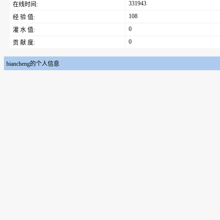
331943
在线时间:
108
经 验 值:
0
灌 水 值:
0
贡 献 度:
biancheng的个人信息