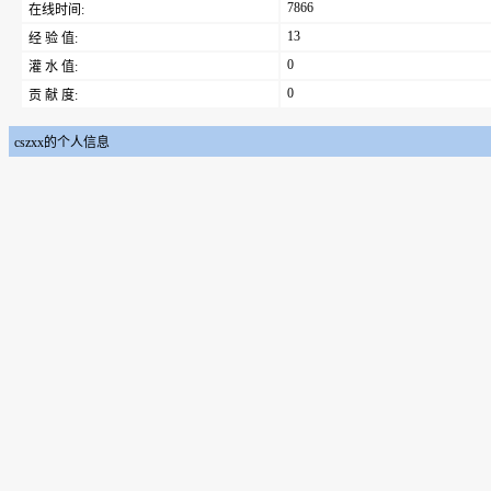
7866
在线时间:
13
经 验 值:
0
灌 水 值:
0
贡 献 度:
cszxx的个人信息