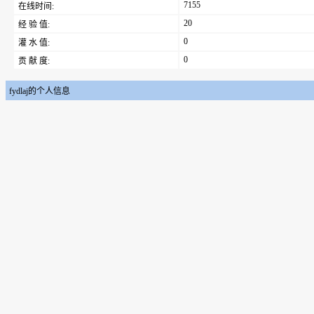
7155
在线时间:
20
经 验 值:
0
灌 水 值:
0
贡 献 度:
fydlaj的个人信息