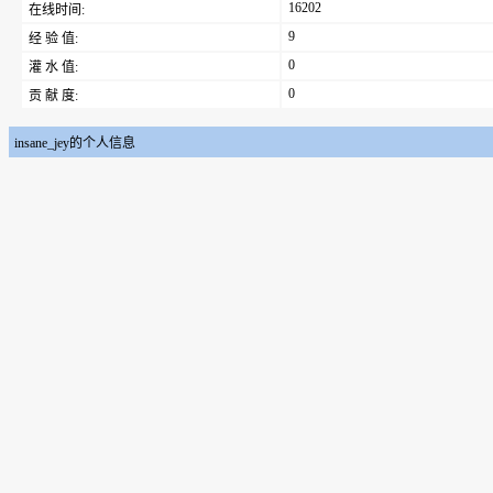
16202
在线时间:
9
经 验 值:
0
灌 水 值:
0
贡 献 度:
insane_jey的个人信息