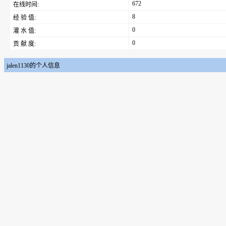
672
在线时间:
8
经 验 值:
0
灌 水 值:
0
贡 献 度:
jalen1130的个人信息