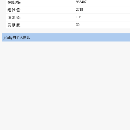
965407
在线时间:
2718
经 验 值:
106
灌 水 值:
35
贡 献 度:
jhkdiy的个人信息