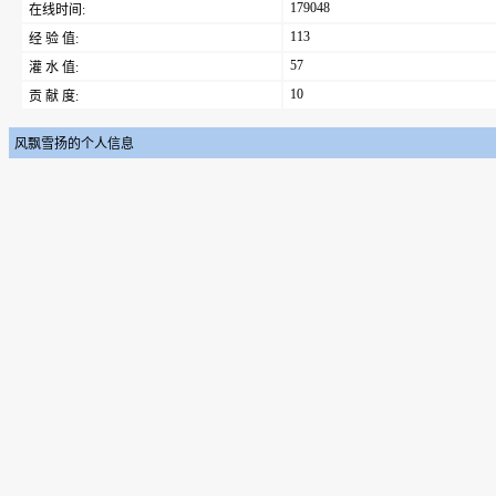
179048
在线时间:
113
经 验 值:
57
灌 水 值:
10
贡 献 度:
风飘雪扬的个人信息