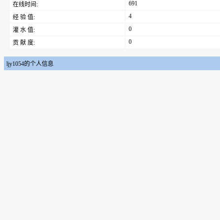
691
在线时间:
4
经 验 值:
0
灌 水 值:
0
贡 献 度:
ljy1054的个人信息