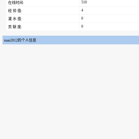
510
在线时间:
4
经 验 值:
0
灌 水 值:
0
贡 献 度:
man2012的个人信息