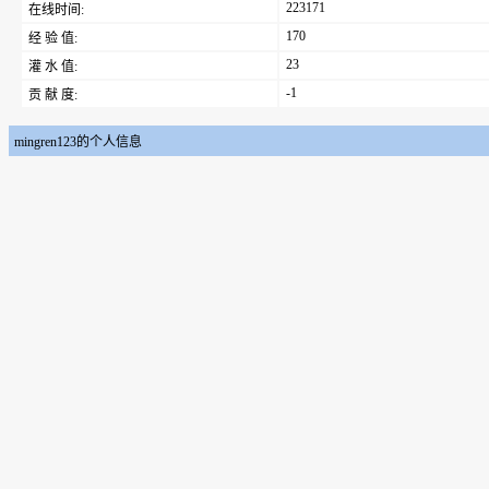
223171
在线时间:
170
经 验 值:
23
灌 水 值:
-1
贡 献 度:
mingren123的个人信息