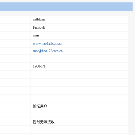
netbluea
FunlovE
man
www.hao123com.cn
root@hao123com.cn
1900/1/1
论坛用户
暂时无法接收