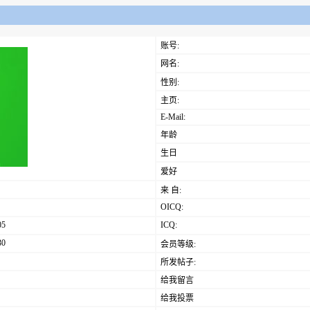
账号:
网名:
性别:
主页:
E-Mail:
年龄
生日
爱好
来 自:
OICQ:
05
ICQ:
30
会员等级:
所发帖子:
给我留言
给我投票