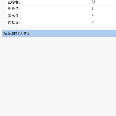
33
在线时间:
3
经 验 值:
4
灌 水 值:
0
贡 献 度:
FunlovE的个人信息