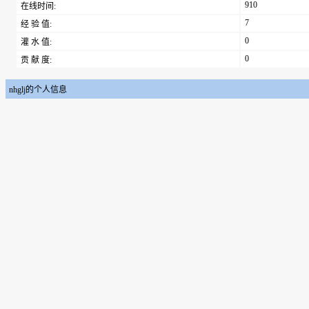
910
在线时间:
7
经 验 值:
0
灌 水 值:
0
贡 献 度:
nhglj的个人信息