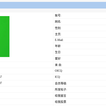
账号:
网名:
性别:
主页:
E-Mail:
年龄
生日
爱好
来 自:
OICQ:
57
ICQ:
07
会员等级:
所发帖子:
给我留言
给我投票