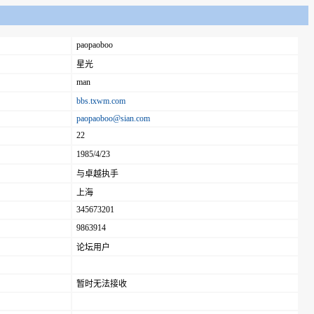
paopaoboo
星光
man
bbs.txwm.com
paopaoboo@sian.com
22
1985/4/23
与卓越执手
上海
345673201
9863914
论坛用户
暂时无法接收