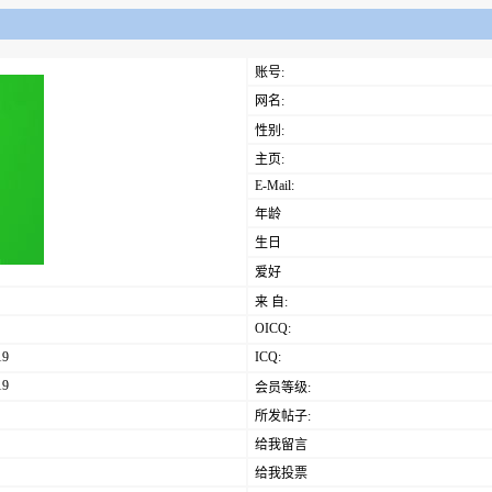
账号:
网名:
性别:
主页:
E-Mail:
年龄
生日
爱好
来 自:
OICQ:
19
ICQ:
19
会员等级:
所发帖子:
给我留言
给我投票