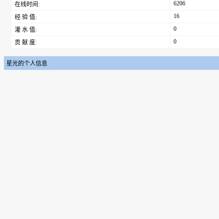
6206
在线时间:
16
经 验 值:
0
灌 水 值:
0
贡 献 度:
星光的个人信息