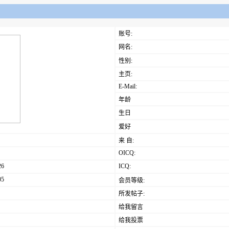
账号:
网名:
性别:
主页:
E-Mail:
年龄
生日
爱好
来 自:
OICQ:
26
ICQ:
05
会员等级:
所发帖子:
给我留言
给我投票