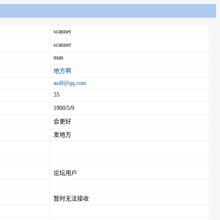
scanner
scanner
man
地方啊
asdf@qq.com
55
1900/5/9
会更好
发地方
论坛用户
暂时无法接收