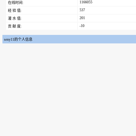
1166055
在线时间:
537
经 验 值:
201
灌 水 值:
-10
贡 献 度:
seny11的个人信息