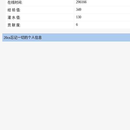
296166
在线时间:
349
经 验 值:
130
灌 水 值:
6
贡 献 度:
20cn忘记一切的个人信息