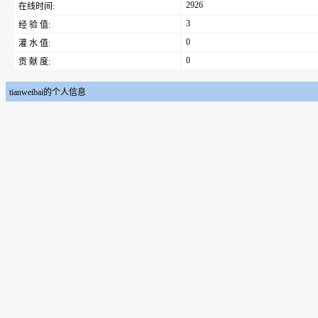
2926
在线时间:
3
经 验 值:
0
灌 水 值:
0
贡 献 度:
tianweibai的个人信息