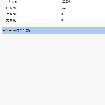
122290
在线时间:
132
经 验 值:
8
灌 水 值:
0
贡 献 度:
ss-hurricane的个人信息