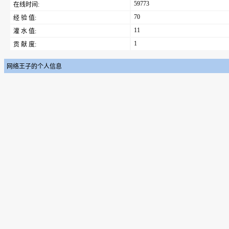
59773
在线时间:
70
经 验 值:
11
灌 水 值:
1
贡 献 度:
网络王子的个人信息