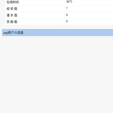
3975
在线时间:
7
经 验 值:
0
灌 水 值:
0
贡 献 度:
znpl的个人信息