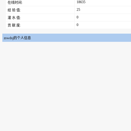
18635
在线时间:
25
经 验 值:
0
灌 水 值:
0
贡 献 度:
zswdsj的个人信息