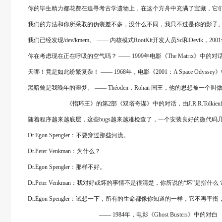
你的毕生精力都花费在追寻考古学遗物上，在这个方舟中充满了宝藏，它们远远超过了你所热
我们的方法和你所采取的伪装差不多，没什么不同，我只不过是你的影子。让你和我一样很简
我们已经发现/dev/kmem。 ―― 内核模式RootKit开发人员Sd和Devik，200
你在考虑现在正在呼吸的空气吗？ ―― 1999年电影《The Matrix》中的对
天哪！竟是如此纷繁复杂！ ―― 1968年，电影《2001：A Space Odyssey
黑暗曾是我晚年的噩梦。 ―― Théoden，Rohan 国王，他的思想被一个叫做W
《指环王》的第2部《双塔奇谋》中的对话，由J.R.R.Tolkien所著
随着程序越来越底层，这些bugs越来越难检查了，一个安装良好的微代码几乎不可能被发现。 ―― Ken 
Dr.Egon Spengler：不要穿过那些河流。
Dr.Peter Venkman：为什么？
Dr.Egon Spengler：那样不好。
Dr.Peter Venkman：我对好或坏的事情不是很清楚，你所说的“坏”是指什么
Dr.Egon Spengler：试想一下，所有的生命都像你知道的一样，它不再
―― 1984年，电影《Ghost Busters》中的对白