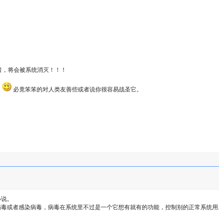
者，将会被系统消灭！！！
。
必竟笨笨的对人类友善些或者说你很容易战圣它。
小说。
病毒或者感染病毒，病毒在系统里不过是一个它想有就有的功能，控制别的正常系统用