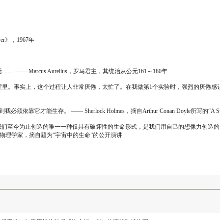
ver》，1967年
arcus Aurelius，罗马君主，其统治从公元161～180年
这个过程让人非常厌倦，太忙了。在我做第1个实验时，强烈的厌倦感让我盲目地讨厌自己的工作
― Sherlock Holmes，摘自Arthur Conan Doyle所写的“A Study in
们至今为止创造的唯一一种仅具有破坏性的生命形式，是我们用自己的想像力创造的
自题为“宇宙中的生命”的公开演讲