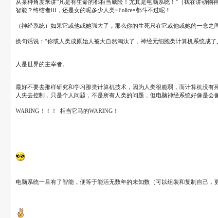
从某种角度来讲“凡是有生命的都相当威险！尤其是电脑系统！”（我在讲动物
智能？终结者III，还是女的呢多少人类×Police×都斗不过呢！
（神经系统）如果它或他或她强大了，那么你的生死只在它或他或她的一念之
换句话说：“你或人类成原始人被大自然淘汰了，神经元细胞类计算机系统成了
人是世界的主宰者。
最好不要去那样研究和学习那类计算机技术，因为人类很脆弱，而计算机没有
人失去控制，只是个人问题，不是所有人类的问题，但电脑神经系统好像是会像
WARING！！！ 相当它马的WARING！
电脑系统一旦有了智能，便等于能活无数年的未知数（可以组装和复制自己，