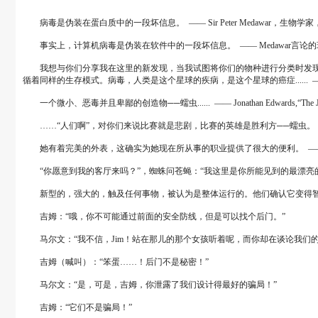
病毒是伪装在蛋白质中的一段坏信息。 ―― Sir Peter Medawar，生物
事实上，计算机病毒是伪装在软件中的一段坏信息。 ―― Medawar言论
我想与你们分享我在这里的新发现，当我试图将你们的物种进行分类时发现..
循着同样的生存模式。病毒，人类是这个星球的疾病，是这个星球的癌症...... ―― 
一个微小、恶毒并且卑鄙的创造物──蠕虫...... ―― Jonathan Edwards,“The Justice of 
……“人们啊”，对你们来说比赛就是悲剧，比赛的英雄是胜利方──蠕虫。 ―― Edgar All
她有着完美的外表，这确实为她现在所从事的职业提供了很大的便利。 ―― Bram Stoker
“你愿意到我的客厅来吗？”，蜘蛛问苍蝇：“我这里是你所能见到的最漂亮的客厅，走上这旋梯你
新型的，强大的，触及任何事物，被认为是整体运行的。他们确认它变得智能化，一条
吉姆：“哦，你不可能通过前面的安全防线，但是可以找个后门。”
马尔文：“我不信，Jim！站在那儿的那个女孩听着呢，而你却在谈论我们的
吉姆（喊叫）：“笨蛋……！后门不是秘密！”
马尔文：“是，可是，吉姆，你泄露了我们设计得最好的骗局！”
吉姆：“它们不是骗局！”