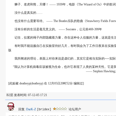
狮子、老虎和熊，天哪！ ―― 1939年，电影《The Wizard of Oz》中的歌词
没什么是真实的……
也没有什么需要等待。 ―― The Beatles乐队的歌曲《Strawberry Fields Fore
没有分析的生活是毫无意义的。 ―― Socrates，公元前469-399年
记住，拉紧的绳子内部隐藏着力量，存在这种令人信服的力量，这就是生活…… ―― M
有时我不能说服自己在实验室待好几天，有时我会为了工作日夜呆在实验室里。事实上，
版
我所阐述的理论，表面上对你来说是虚幻的，其实它是相当实际的──实际到我必须依靠它才能生存。 ―
“我认为计算机病毒应该被视为生命，也许它表现了人类的某种天性。它是我
―― Stephen Hawking,物理学家，摘
[此贴被 deatheyp(deatheyp) 在 12月05日20时52分 编辑过]
B2层 发表时间: 07-12-05 17:21
回复:
DarK-Z
论坛用户
[bridex]