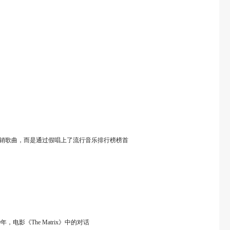
一首自己的畅销歌曲，而是通过假唱上了流行音乐排行榜榜首
影《The Matrix》中的对话