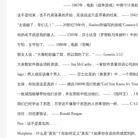
―― 1987年，电影《战争游戏》中两个计算机狂
这不是结束，也不代表落幕的开始，应该说这只是序幕的结束。 ―― 1942
“太诡秘了，哥们儿！” ―― 20世纪70年代，Hasbro所编写的游戏“Connect-F
你的名字就是我的敌人。 ―― 1595年，莎士比亚《罗密欧与朱丽叶》中的
可怕，太可怕了。 ―― 1986年，电影《苍蝇》
那女人说，“大毒蛇欺骗了我，所以我吃了它。” ―― Genesis 3:13
大多数软件都会消耗资源。 ―― Jim McCarthy，一家软件质量培训公司的
Iago：男人就应该像个男人…… ―― 莎士比亚的《奥赛罗》中，一个用欺骗
女孩，你知道这是真的！ ―― 摘自1989年流行歌曲“Girl You Know It
一枚戒指能够带给他们全部，并在黑暗中统治他们。 ―― 《指环王》，J.R.R.To
我们已经学会了邪恶，尽管还不像那个邪恶的人所希望的一样。 ―― C.S.Lewis的
信任，但也要验证。 ―― Ronald Reagan
Neo：这不是真实的……
Morpheus：什么是“真实”？你如何定义“真实”？如果你在说你所感觉到的、闻