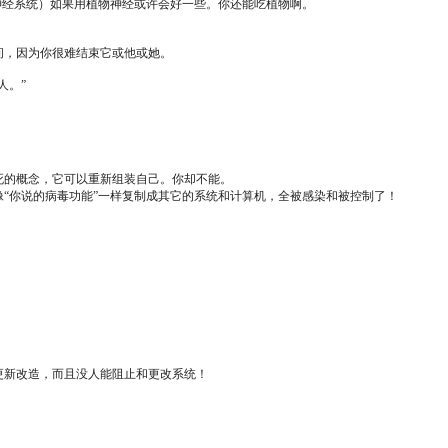
神经系统）如果用植物神经或许会好一些。你还能吃植物啊。
间，因为你很难结束它或他或她。
人。”
死的概念，它可以重新组装自己。你却不能。
“你说的病毒功能”一样复制成其它的系统和计算机，全被感染和被控制了！
更新改造，而且没人能阻止和更改系统！