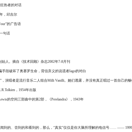
热者的对话
年，邱吉尔
our”的广告语
一句话
创始人。摘自《技术回顾》杂志2002年7-8月刊
手段破坏了奥赛罗生命，背信弃义的说谎者Iago的对白
's True”，演唱者是流行音乐二人组合Milli Vanilli。她们透露，并没有真正唱过
lkien，1954年出版
空间三部曲中的第2部，《Perelandra》，1943年
到的、尝到的和看到的，那么，“真实”仅仅是你大脑所理解的电信号…… ―― 1999年，电