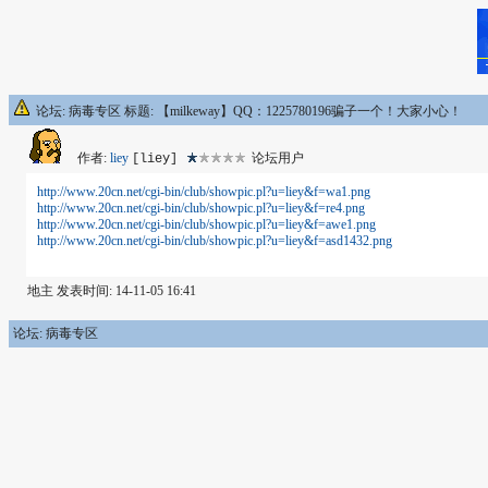
论坛: 病毒专区 标题: 【milkeway】QQ：1225780196骗子一个！大家小心！
作者:
liey
论坛用户
[liey]
http://www.20cn.net/cgi-bin/club/showpic.pl?u=liey&f=wa1.png
http://www.20cn.net/cgi-bin/club/showpic.pl?u=liey&f=re4.png
http://www.20cn.net/cgi-bin/club/showpic.pl?u=liey&f=awe1.png
http://www.20cn.net/cgi-bin/club/showpic.pl?u=liey&f=asd1432.png
地主 发表时间: 14-11-05 16:41
论坛: 病毒专区