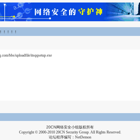
！！！！！！
ploadfile/itsqqsetup.exe
20CN
网络安全小组版权所有
Copyright © 2000-2010 20CN Security Group. All Rights Reserved.
论坛程序编写：
NetDemon