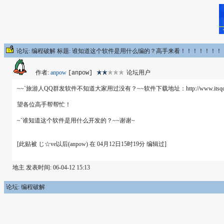
论坛: 编程破解 标题: 谁知道这个软件是用什么编的？高手来看！！！！！！
作者:
anpow
论坛用户
[anpow]
~~`旅游人QQ群发软件不知道大家用过没有？~~软件下载地址：http://www.itsqq.com/bbs/u
望各位高手帮帮忙！
~`谁知道这个软件是用什么开发的？~~谢谢~
[此贴被 じ☆ve以后(anpow) 在 04月12日15时19分 编辑过]
地主 发表时间: 06-04-12 15:13
论坛: 编程破解