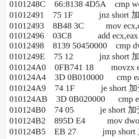
0101248C 66:8138 4D5A cmp word
01012491 75 1F jnz short 
01012493 8B48 3C mov ecx,dwo
01012496 03C8 add ecx,eax
01012498 8139 50450000 cmp dwor
0101249E 75 12 jnz short 
010124A0 0FB741 18 movzx eax,
010124A4 3D 0B010000 cmp ea
010124A9 74 1F je short 加
010124AB 3D 0B020000 cmp e
010124B0 74 05 je short 加
010124B2 895D E4 mov dword p
010124B5 EB 27 jmp short