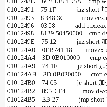
0101248C 66:8138 4D5A cmp word
01012491 75 1F jnz short 
01012493 8B48 3C mov ecx,dwo
01012496 03C8 add ecx,eax
01012498 8139 50450000 cmp dwor
0101249E 75 12 jnz short 
010124A0 0FB741 18 movzx eax,
010124A4 3D 0B010000 cmp ea
010124A9 74 1F je short 加
010124AB 3D 0B020000 cmp e
010124B0 74 05 je short 加
010124B2 895D E4 mov dword p
010124B5 EB 27 jmp short