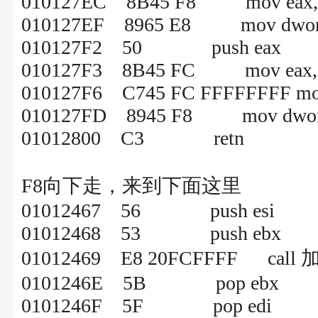
010127EC 8B45 F8 mov eax,dwor
010127EF 8965 E8 mov dword pt
010127F2 50 push eax
010127F3 8B45 FC mov eax,dwor
010127F6 C745 FC FFFFFFFF mov d
010127FD 8945 F8 mov dword pt
01012800 C3 retn
F8向下走，来到下面这里
01012467 56 push esi
01012468 53 push ebx
01012469 E8 20FCFFFF call 
0101246E 5B pop ebx
0101246F 5F pop edi