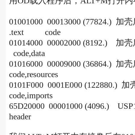
用OD载入程序后，ALT+M打开
01001000 00013000 (7782
.text code
01014000 00002000 (8192.
code,data
01016000 00009000 (36864.
code,resources
0101F000 0001E000 (12288
code,imports
65D20000 00001000 (40
header