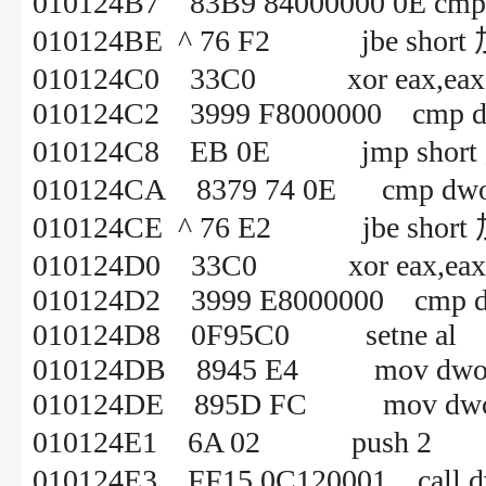
010124B7 83B9 84000000 0E cmp d
010124BE ^ 76 F2 jbe short
010124C0 33C0 xor eax,eax
010124C2 3999 F8000000 cmp dwo
010124C8 EB 0E jmp short
010124CA 8379 74 0E cmp dword 
010124CE ^ 76 E2 jbe short
010124D0 33C0 xor eax,eax
010124D2 3999 E8000000 cmp dwo
010124D8 0F95C0 setne al
010124DB 8945 E4 mov dword pt
010124DE 895D FC mov dword p
010124E1 6A 02 p
010124E3 FF15 0C120001 call dw