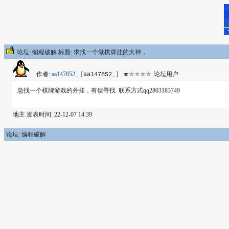
论坛: 编程破解 标题: 求找一个做棋牌挂的大神，
作者:
aa147852_
论坛用户
[aa147852_]
急找一个棋牌游戏的外挂，有偿寻找 联系方式qq2803183749
地主 发表时间: 22-12-07 14:39
论坛: 编程破解