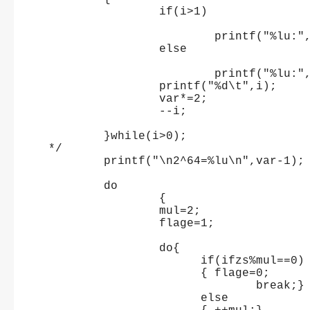
		if(i>1)
			printf("%lu:
		else
			printf("%lu:
		printf("%d\t",i);
		var*=2;
		--i;
	}while(i>0);
*/
	printf("\n2^64=%lu\n",var-1);
	do 
	        {
		mul=2;
		flage=1;	
		do{
		      if(ifzs%mul==0)
		      { flage=0;
			      break;}
		      else