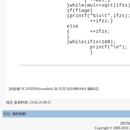
		      { ++mul;}
		}while(mul<=sqrt(ifzs
		if(flage)
		{printf("%lu\t",ifzs)
		        ++ifzs;}
		else
		{	++ifzs;
		}
		}while(ifzs<100);
			printf("\n");
			}
[此贴被 SCANDISK(scandisk) 在 02月24日08时44分 编辑过]
地主 发表时间: 23-02-24 08:21
论坛: 编程破解
20CN
Copyright © 2000-2010 2