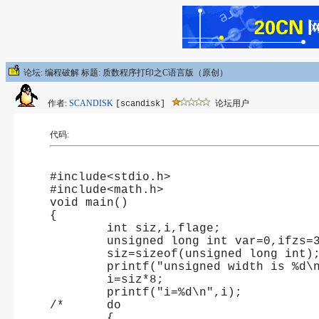
论坛: 编程破解 标题: 质数程序打印之C语言版（原创）
作者:
SCANDISK
论坛用户
[scandisk]
代码:
#include<stdio.h>
#include<math.h>
void main()
{
	int siz,i,flage;
	unsigned long int var=0,ifzs=
	siz=sizeof(unsigned long int)
	printf("unsigned width is %d\
	i=siz*8;
	printf("i=%d\n",i);
/*	do
	{