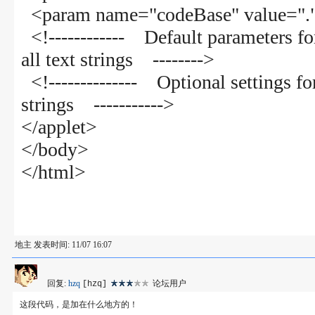
<param name="codeBase" value=".
<!------------ Default parameters fo
all text strings -------->
<!-------------- Optional settings for
strings ----------->
</applet>
</body>
</html>
地主 发表时间: 11/07 16:07
回复:
hzq
论坛用户
[hzq]
这段代码，是加在什么地方的！