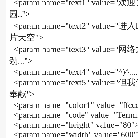
<param name="text1" valu
园..">
<param name="text2" valu
片天空">
<param name="text3" v
劲...">
<param name="text4" value="^)^.........
<param name="text5" v
奉献">
<param name="color1" value="ffcc
<param name="code" value="Termin
<param name="height" value="80"
<param name="width" value="600"