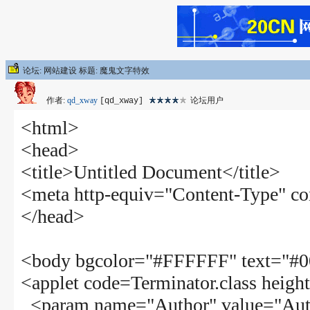
论坛: 网站建设 标题: 魔鬼文字特效
作者:
qd_xway
论坛用户
[qd_xway]
<html>
<head>
<title>Untitled Document</title>
<meta http-equiv="Content-Type" co
</head>
<body bgcolor="#FFFFFF" text="#
<applet code=Terminator.class heig
<param name="Author" value="Auth