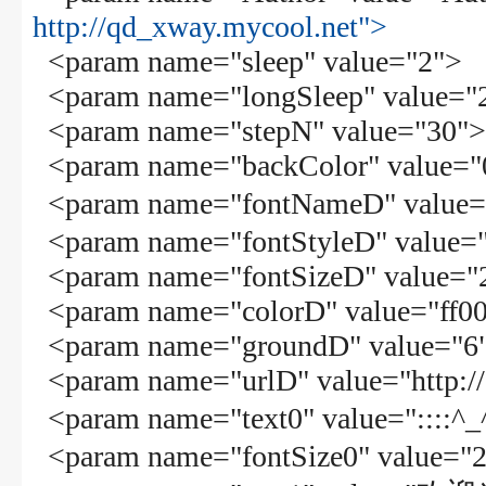
http://qd_xway.mycool.net">
<param name="sleep" value="2">
<param name="longSleep" value="
<param name="stepN" value="30">
<param name="backColor" value="
<param name="fontNameD" val
<param name="fontStyleD" value=
<param name="fontSizeD" value="
<param name="colorD" value="ff0
<param name="groundD" value="6
<param name="urlD" value="http:/
<param name="text0" value="
<param name="fontSize0" value="