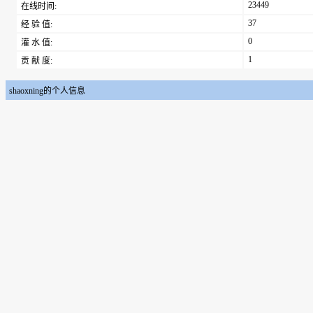
23449
在线时间:
37
经 验 值:
0
灌 水 值:
1
贡 献 度:
shaoxning的个人信息