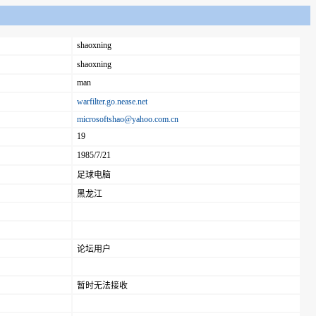
shaoxning
shaoxning
man
warfilter.go.nease.net
microsoftshao@yahoo.com.cn
19
1985/7/21
足球电脑
黑龙江
论坛用户
暂时无法接收