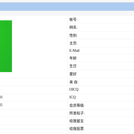
账号:
网名:
性别:
主页:
E-Mail:
年龄
生日
爱好
来 自:
OICQ:
03
ICQ:
45
会员等级:
所发帖子:
给我留言
给我投票