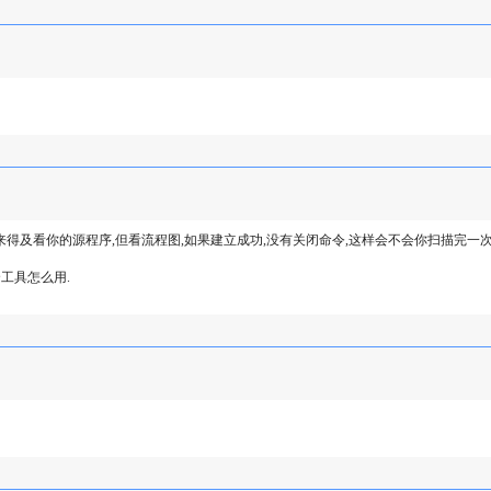
的呀,我没来得及看你的源程序,但看流程图,如果建立成功,没有关闭命令,这样会不会你扫描完一
工具怎么用.