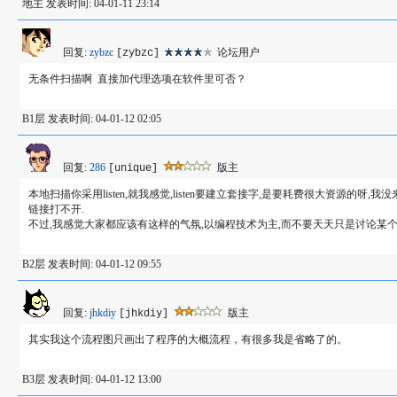
地主 发表时间: 04-01-11 23:14
回复:
zybzc
论坛用户
[zybzc]
无条件扫描啊 直接加代理选项在软件里可否？
B1层 发表时间: 04-01-12 02:05
回复:
286
版主
[unique]
本地扫描你采用listen,就我感觉,listen要建立套接字,是要耗费很大资源
链接打不开.
不过,我感觉大家都应该有这样的气氛,以编程技术为主,而不要天天只是讨论某个
B2层 发表时间: 04-01-12 09:55
回复:
jhkdiy
版主
[jhkdiy]
其实我这个流程图只画出了程序的大概流程，有很多我是省略了的。
B3层 发表时间: 04-01-12 13:00