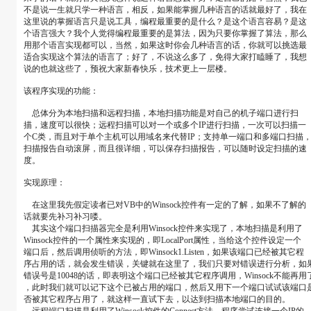
不是说一生就只学一种语言，相反，如果能掌握几种语言的话就最好了，我在
这里说的掌握语言只是说工具，编程最重要的是什么？是这个语言容易？是这
个语言强大？我个人觉得编程最重要的是算法，因为只要你掌握了算法，那么
用那个语言实现都可以，当然，如果这时你会几种语言的话，你就可以挑选最
适合实现这个算法的语言了；好了，不说这么多了，免得大家打瞌睡了，我想
说的也就这些了，预祝大家新春快乐，技术更上一层楼。
该程序实现的功能：
总体分为本地扫描和远程扫描，本地扫描功能是对自己的机子端口进行扫
描，速度可以很快；远程扫描可以对一个或多个IP进行扫描，一次可以扫描一
个C类，而且对于单个主机可以用域名来代替IP；支持单一端口和多端口扫描
扫描报告自动滚屏，而且很详细，可以保存扫描报告，可以随时设定扫描的速
度。
实现原理：
在这里我先假定读者已对VB中的Winsock控件有一定的了解，如果不了解的
话就要先补习补习喽。
其实这个端口扫描器完全是利用Winsock控件来实现了，本地扫描是利用了
Winsock控件的一个属性来实现的，即LocalPort属性，当给这个控件设定一个
端口后，然后调用侦听的方法，即Winsock1.Listen，如果该端口已经被其它程
序占用的话，就会发生错误，关键就在这里了，我们只要对错误进行分析，如
错误号是10048的话，即表明这个端口已经被其它程序调用，Winsock不能再用
，此时我们就可以记下这个已被占用的端口，然后又用下一个端口试试该端口
否被其它程序占用了，就这样一直试下去，以达到扫描本地端口的目的。