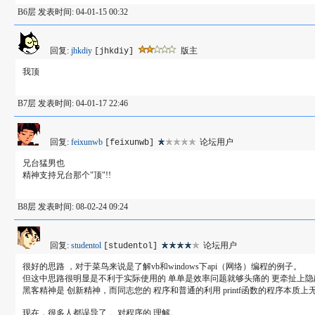
B6层 发表时间: 04-01-15 00:32
回复:
jhkdiy
版主
[jhkdiy]
我顶
B7层 发表时间: 04-01-17 22:46
回复:
feixunwb
论坛用户
[feixunwb]
兄台猛男也
精神支持兄台那个"顶"!!
B8层 发表时间: 08-02-24 09:24
回复:
studentol
论坛用户
[studentol]
很好的思路 ，对于菜鸟来说是了解vb和windows下api（网络）编程的例子。
但这中思路很明显是不利于实际使用的 单单是效率问题就够头痛的 更牵扯上隐蔽
黑客精神是 创新精神，而同志您的 程序和普通的利用 printf函数的程序本质上
现在，很多人都误导了 。对程序的 理解。