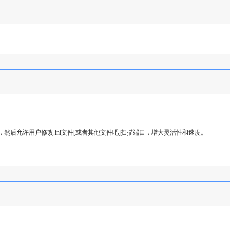
，然后允许用户修改.ini文件[或者其他文件吧]扫描端口，增大灵活性和速度。