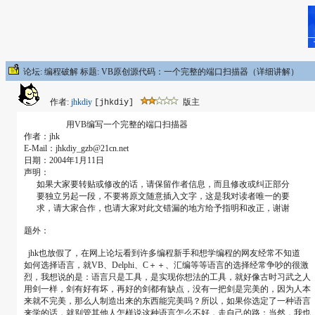
论坛: 编程破解 标题: VB原创源代码：一个完整的端口扫描器（详细讲解）
作者:
jhkdiy
版主
[jhkdiy]
用VB编写一个完整的端口扫描器
作者：jhk
E-Mail：jhkdiy_gzb@21cn.net
日期：2004年1月11日
声明：
如果大家要转贴或修改的话，请保留作者信息，而且修改或纠正部分
要独立另起一段，不要将原文随意插入文字，这是我对读者唯一的要
求，请大家合作，也请大家对此文错漏的地方给予指明和改正，谢谢
题外：
jhk也放假了，在网上论坛看到许多编程新手和想学编程的网友经常不知道
如何选择语言，就VB、Delphi、C＋＋、汇编等等语言的选择经常争吵的很激
烈，我想说的是：语言只是工具，是实现你想法的工具，就好像古时习武之人
用剑一样，剑有好有坏，再好的剑都有缺点，没有一把剑是完美的，因为人本
来就不完美，那么人制造出来的东西能完美吗？所以，如果你选定了一种语言
来学的话，就别管其他人怎样说这种语言怎么不好，走自己的路；当然，我也