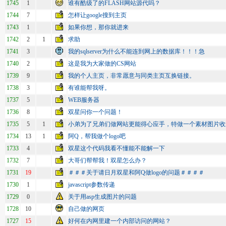
1745
1
谁有酷级了的FLASH网站源代吗？
1744
7
怎样让google搜到主页
1743
1
如果你想，那你就进来
1742
2
1
求助
1741
3
我的sqlserver为什么不能连到网上的数据库！！！急
1740
2
这是我为大家做的CS网站
1739
9
我的个人主页，非常愿意与同类主页互换链接。
1738
3
有谁能帮我呀。
1737
5
WEB服务器
1736
8
双星问你一个问题！
1735
5
1
小弟为了兄弟们做网站更能得心应手，特做一个素材图片收
1734
13
1
阿Q，帮我做个logo吧
1733
4
双星这个代码我看不懂能不能解一下
1732
7
大哥们帮帮我！双星怎么办？
1731
19
＃＃＃关于请日月双星和阿Q做logo的问题＃＃＃＃
1730
1
javascript参数传递
1729
0
关于用asp生成图片的问题
1728
10
自己做的网页
1727
15
好何在内网里建一个内部访问的网站？