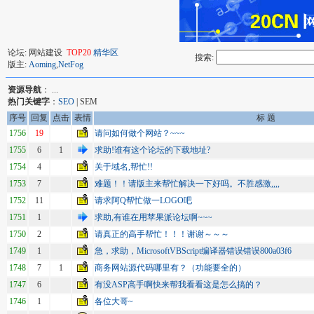
论坛: 网站建设
TOP20
精华区
搜索:
版主:
Aoming
,
NetFog
资源导航
： ...
热门关键字
：
SEO
| SEM
序号
回复
点击
表情
标 题
1756
19
请问如何做个网站？~~~
1755
6
1
求助!谁有这个论坛的下载地址?
1754
4
关于域名,帮忙!!
1753
7
难题！！请版主来帮忙解决一下好吗。不胜感激,,,,
1752
11
请求阿Q帮忙做一LOGO吧
1751
1
求助,有谁在用苹果派论坛啊~~~
1750
2
请真正的高手帮忙！！！谢谢～～～
1749
1
急，求助，MicrosoftVBScript编译器错误错误800a03f6
1748
7
1
商务网站源代码哪里有？（功能要全的）
1747
6
有没ASP高手啊快来帮我看看这是怎么搞的？
1746
1
各位大哥~