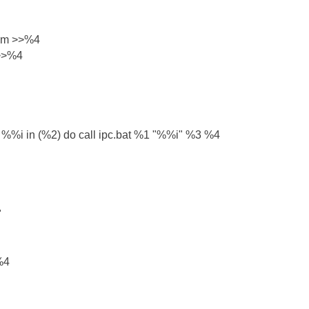
om >>%4
- >>%4
/f %%i in (%2) do call ipc.bat %1 "%%i" %3 %4
"
%4