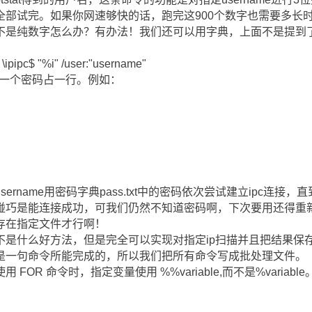
全部试完。如果你网速够快的话，跑完这900个数字也需要多长
是纯数字怎么办？有办法！我们还可以用字典，上面不是提到了可
se \ipipc$ "%i" /user:"username"
式为一个密码占一行。例如：
ername用密码字典pass.txt中的密码依次尝试建立ipc连
碰巧是能连接成功，可我们仍然不知道密码啊，下次要用还得重新
存在指定文件才行啊！
不是什么好方法，但是完全可以实现对指定ip扫描并且把结果保
是一句命令所能完成的，所以我们把所有命令写成批处理文件。
OR 命令时，指定变量使用 %%variable,而不是%variable