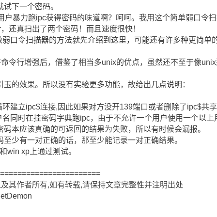
就试下一个密码。
t中的用户暴力跑ipc获得密码的味道啊？呵呵。我用这个简单弱口令
rver，还真扫出了两个密码！而且速度很快！
单做弱口令扫描器的方法就先介绍到这里，可能还有许多种更简单
将命令行增强后，借鉴了相当多unix的优点，虽然还不至于像un
引玉的效果。所以没有实验更多功能，故给出几点说明：
环建立ipc$连接,因此如果对方没开139端口或者删除了ipc$
户名同时在挂密码字典跑ipc，由于不允许一个用户使用一个以上
密码本应该真确的可返回的结果为失败，所以有时候会漏报。
码至少有一对正确的话，那至少能记录一对正确结果。
er和win xp上通过测试。
========================
组及其作者所有,如有转载,请保持文章完整性并注明出处
etDemon