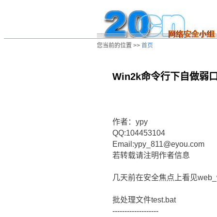
您当前的位置 >>
首页
Win2k命令行下自做弱
/ns/cn/jc/data/20030130054221.htm
作者：ypy
QQ:104453104
Email:ypy_811@eyou.com
若转载请注明作者信息
几天前在安全焦点上看见web_wo
批处理文件test.bat
-------------------