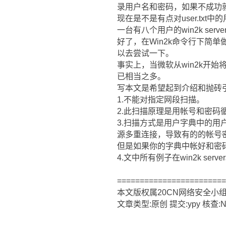
录用户名和密码，如果不成功
现在是不是有点对user.tx
一台有八个用户的win2k se
好了，在Win2k命令行下简
以去尝试一下。
事实上，当微软从win2k开始
已相当之多。
写本文是希望起到介绍和抛砖
1.不能对指定网段扫描。
2.此扫描原理是用帐号和密码循
3.扫描方式是用户字典中的用
源多重连接，导致有的的帐号
但是如果你的字典中帐好和密
4.文中所有例子在win2k serv
=======================
本文版权属20CN网络安全小
文章类型:原创 提交:ypy 核查:N