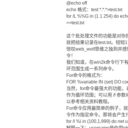
@echo off
echo 格式：test *.*.*>test.txt
for /L %%G in (1 1 254) do e
>>test.txt
这个批处理文件的功能是对你指定的
就把结果记录在test.txt。
惊叹web_wolf思维之独到
令！
我们知道，在win2k命令行
环范围生成一系列命令。
For命令的格式为：
FOR %variable IN (set) DO 
当然，for命令最强大的功能，
作为循环范围；可以用 /f 
以参考相关资料教程。
For命令应用最简单的例子，
令作为指定命令。那将会产生
for /l %i in (100,1,999) do net
解释一下：username是你用