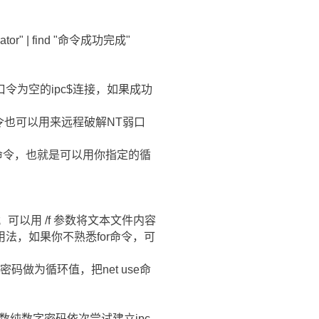
strator" | find "命令成功完成"
r口令为空的ipc$连接，如果成功
命令也可以用来远程破解NT弱口
定命令，也就是可以用你指定的循
可以用 /f 参数将文本文件内容
法，如果你不熟悉for命令，可
做为循环值，把net use命
3位数纯数字密码依次尝试建立ipc