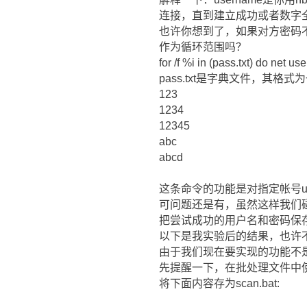
连接，直到建立成功或者数字
也许你想到了，如果对方密码不
作为循环范围吗？
for /f %i in (pass.txt) do net u
pass.txt是字典文件，其格
123
1234
12345
abc
abcd
这条命令的功能是对指定帐号us
可问题还是有，虽然这样我们
把尝试成功的用户名和密码保
以下是我实验后的结果，也许
由于我们现在要实现的功能不
先提醒一下，在批处理文件中使用 F
将下面内容存为scan.bat: