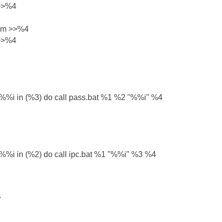
- >>%4
om >>%4
- >>%4
r /f %%i in (%3) do call pass.bat %1 %2 "%%i" %4
 /f %%i in (%2) do call ipc.bat %1 "%%i" %3 %4
"