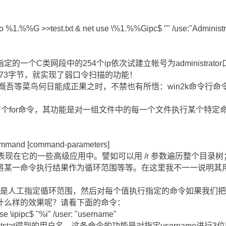
cho %1.%%G >>test.txt & net use \%1.%%Gipc$ "" /use:"Admini
一个C类网段中的254个ip依次试建立帐号为administrato
短短173字节，就实现了弱口令扫描的功能！
并感慨吾等菜鸟何日能成正果之时，不禁也有所悟：win2k命令行
下有个for命令，其功能是对一组文件中的每一个文件执行某个特
command [command-parameters]
表现在它的一些高级应用中。譬如可以用 /r 参数遍历整个目录树；
参数将某一命令执行结果作为循环范围等等。在这里我不一一说明其用
就是人工指定循环范围，然后对每个值执行指定的命令如果我们把密码
什么样的效果呢？请看下面的命令：
 use \ipipc$ "%i" /user: "username"
nbtstat得到的用户名，这条命令的功能是对指定username进行