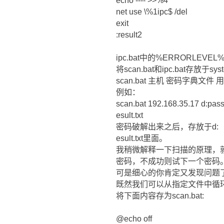
echo ---- >>%4
net use \%1ipc$ /del
exit
:result2
ipc.bat中的%ERRORL
将scan.bat和ipc.bat存放于
scan.bat 主机 密码字典文件
例如：
scan.bat 192.168.35.17 d:pass.
esult.txt
密码破解出来之后，存放于d:
esult.txt里面。
我稍微解释一下扫描的原理，就是对
密码，不成功则试下一个密码
可是细心的你肯定又发现问题了
既然我们可以从指定文件中循
将下面内容存为scan.bat:
@echo off