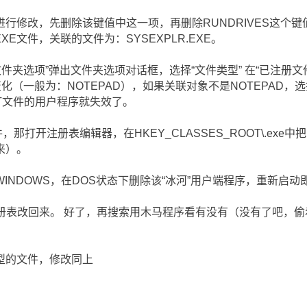
改，先删除该键值中这一项，再删除RUNDRIVES这个键值
E文件，关联的文件为：SYSEXPLR.EXE。
夹选项”弹出文件夹选项对话框，选择“文件类型” 在“已注册文件类型
化（一般为：NOTEPAD），如果关联对象不是NOTEPAD，选
TXT文件的用户程序就失效了。
打开注册表编辑器，在HKEY_CLASSES_ROOT\.exe中把
来）。
DOWS，在DOS状态下删除该“冰河”用户端程序，重新启动
表改回来。 好了，再搜索用木马程序看有没有（没有了吧，偷着
的文件，修改同上