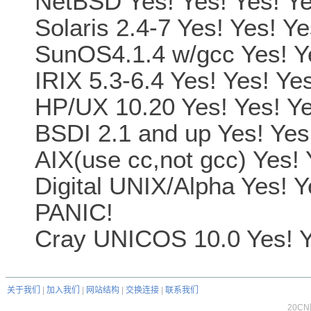
NetBSD Yes! Yes! Yes! Ye
Solaris 2.4-7 Yes! Yes! Ye
SunOS4.1.4 w/gcc Yes! Ye
IRIX 5.3-6.4 Yes! Yes! Yes
HP/UX 10.20 Yes! Yes! Y
BSDI 2.1 and up Yes! Yes
AIX(use cc,not gcc) Yes! Y
Digital UNIX/Alpha Yes
PANIC!
Cray UNICOS 10.0 Yes! Yes
关于我们
|
加入我们
|
网站结构
|
交换连接
|
联系我们
20C