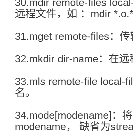
30.mdir remote-files
远程文件，如 ：mdir *.o.*.z
31.mget remote-fi
32.mkdir dir-nam
33.mls remote-file l
名。
34.mode[modenam
modename， 缺省为str