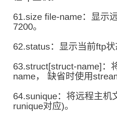
61.size file-name：
7200。
62.status：显示当前ftp
63.struct[struct-na
name， 缺省时使用stre
64.sunique：将远程
runique对应)。