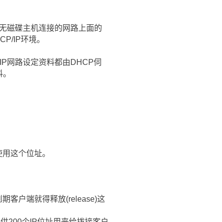
P原本是用於无磁碟主机连接的网路上面的
P/IP环境。
P网路设定资料都由DHCP伺
料。
使用这个位址。
户端就得释放(release)这
200个IP位址用来给拨接客户