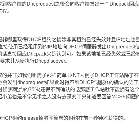
到客户端的Dhcprequest之後会向客户端发出一个Dhcpack
过程。
器哪里取得DHCP租约之後除非其租约已经失效并且IP地址也重新
而会直接使用已经租用到的IP地址向DHCP伺服器发出Dhcpreque
的话直接回应Dhcpack来确认则可。如果该地址已经失效或已
求其从新执行Dhcpdiscover。
的并非如我们租房子那样简单 以NT为例子DHCP工作站除了在开机的
发出dhcprequest如果此时得不到DHCP伺服器的确认的话
候(即租约的75%)还得不到确认的话那麽工作站就不能拥有这个
起小弟也是不学无术之人没有去深究了只知道要回答MCSE问题
CP租约release掉啦就算您的租约在前一秒钟才获得的。