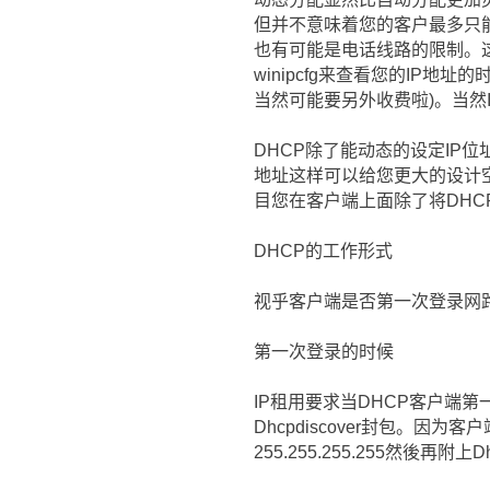
但并不意味着您的客户最多只
也有可能是电话线路的限制。
winipcfg来查看您的IP
当然可能要另外收费啦)。当然IS
DHCP除了能动态的设定IP
地址这样可以给您更大的设计空间。
目您在客户端上面除了将DHC
DHCP的工作形式
视乎客户端是否第一次登录网路
第一次登录的时候
IP租用要求当DHCP客户端
Dhcpdiscover封包。因
255.255.255.255然後再附