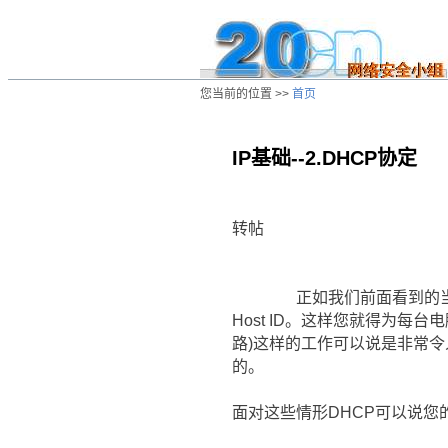
您当前的位置 >>
首页
IP基础--2.DHCP协定
/ns/cn/zs/data/20020806030038.htm
转帖
正如我们前面看到的当使用T
Host ID。这样您就得为
路)这样的工作可以说是非常
的。
面对这些情形DHCP可以说您