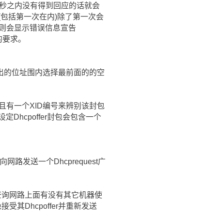
後在1秒之内没有得到回应的话就会
广播(包括第一次在内)除了第一次会
端则会显示错误信息宣告
r的要求。
有租出的位址围内选择最前面的的空
并且有一个XID编号来辨别该封包
Dhcpoffer封包会包含一个
路发送一个Dhcprequest广
到)封包查询网路上面有没有其它机器使
受其Dhcpoffer并重新发送