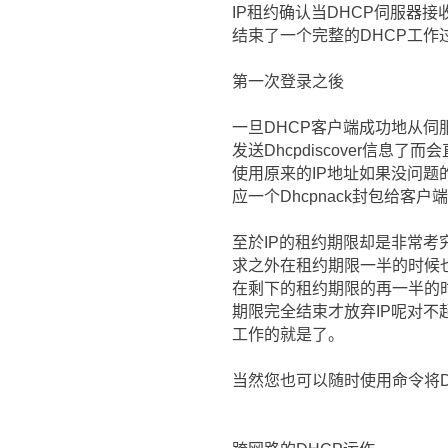
IP租约确认当DHCP伺服器接收
结束了一个完整的DHCP工作
第一次登录之後
一旦DHCP客户端成功地从伺服
发送Dhcpdiscover信息了
使用原来的IP地址如果没问题
应一个Dhcpnack封包给客户端要
至於IP的租约期限却是非常考究
求之外在租约期限一半的时候也会
在剩下的租约期限的再一半的时
期限完全结束才放弃IP呢对不
工作的就是了。
当然您也可以随时使用命令将DH