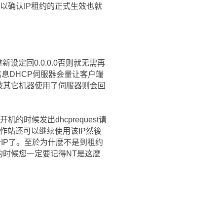
回应以确认IP租约的正式生效也就
设定回0.0.0.0否则就无需再
st信息DHCP伺服器会量让客户端
经被其它机器使用了伺服器则会回
时候发出dhcprequest请
工作站还可以继续使用该IP然後
IP了。至於为什麽不是到租约
的时候您一定要记得NT是这麽