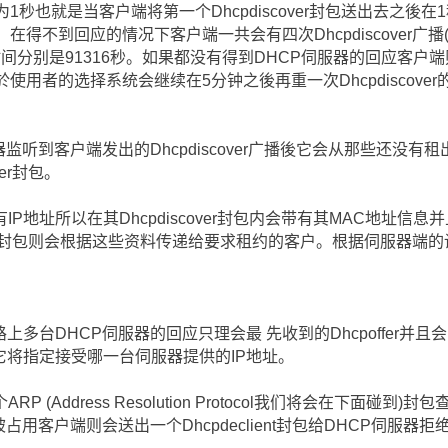
间预设为1秒也就是当客户端将第一个Dhcpdiscover封包送出去之
r广播。在得不到回应的情况下客户端一共会有四次Dhcpdiscover
间分别是91316秒。如果都没有得到DHCP伺服器的回应客户
後基於使用者的选择系统会继续在5分钟之後再重一次Dhcpdiscove
器监听到客户端发出的Dhcpdiscover广播後它会从那些还没
er封包。
P地址所以在其Dhcpdiscover封包内会带有其MAC地址信息
fer封包则会根据这些资料传递给要求租约的客户。根据伺服器端的设定
多台DHCP伺服器的回应只理会最 先收到的Dhcpoffer并且会向网
它将指定接受哪一台伺服器提供的IP地址。
 (Address Resolution Protocol我们将会在下面碰
用客户端则会送出一个Dhcpdeclient封包给DHCP伺服器拒绝接