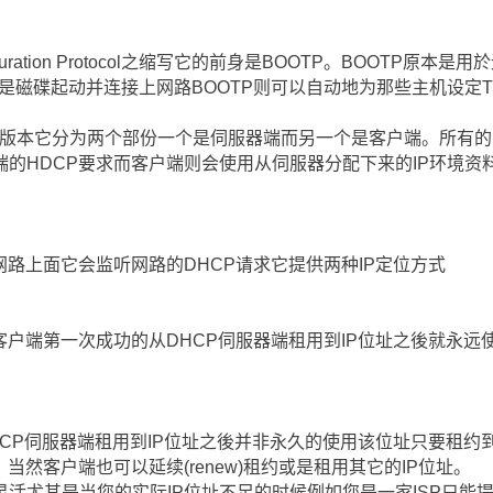
onfiguration Protocol之缩写它的前身是BOOTP。BOOT
不是磁碟起动并连接上网路BOOTP则可以自动地为那些主机设定TC
增强版本它分为两个部份一个是伺服器端而另一个是客户端。所有的I
的HDCP要求而客户端则会使用从伺服器分配下来的IP环境资
网路上面它会监听网路的DHCP请求它提供两种IP定位方式
客户端第一次成功的从DHCP伺服器端租用到IP位址之後就永远
CP伺服器端租用到IP位址之後并非永久的使用该位址只要租约到期客
当然客户端也可以延续(renew)租约或是租用其它的IP位址。
活尤其是当您的实际IP位址不足的时候例如您是一家ISP只能提供