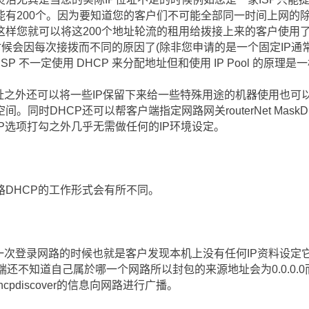
能有200个。因为要知道您的客户们不可能全部同一时间上网的
这样您就可以将这200个地址轮流的租用给拨接上来的客户使用
地址的时候会因每次接拨而不同的原因了(除非您申请的是一个固定IP
P 不一定使用 DHCP 来分配地址但和使用 IP Pool 的原理是
位址之外还可以将一些IP保留下来给一些特殊用途的机器使用也可以
同时DHCP还可以帮客户端指定网路网关routerNet Mask
P选项打勾之外几乎无需做任何的IP环境设定。
DHCP的工作形式会有所不同。
第一次登录网路的时候也就是客户发现本机上没有任何IP资料设定
为客户端还不知道自己属於哪一个网路所以封包的来源地址会为0.0.0.
上Dhcpdiscover的信息向网路进行广播。