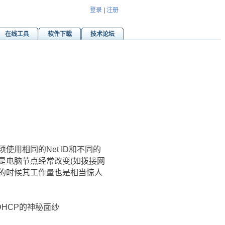
登录
|
注册
在线工具
软件下载
技术论坛
用相同的Net ID和不同的
或是电脑节点经常改变(如拨接网
划的时候其工作量也是相当惊人
HCP的神秘面纱