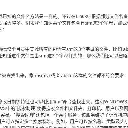
查找已知的文件名方法是一样的。不过在Linux中根据部分文件名
法要强大得多。例如我们知道某个文件包含有srm这3个字母，那
入：
etc整个目录中查找所有的包含有srm这3个字母的文件，比如 absrm
知道这个文件是由srm 这3个字母打头的，那么我们还可以省
件才被查找出来，象absrmyz或者 absrm这样的文件都不符合
日期等特征也可以使用“find”命令查找出来，这和WINDOW
DOWS中的"搜索助理"使得搜索文件和文件夹、打印机、用户以
搜索更加容易。"搜索助理"还包括一个索引服务，该服务维护了计算
，用户可以指定多个搜索标准。例如，用户可以按名称、类型及大