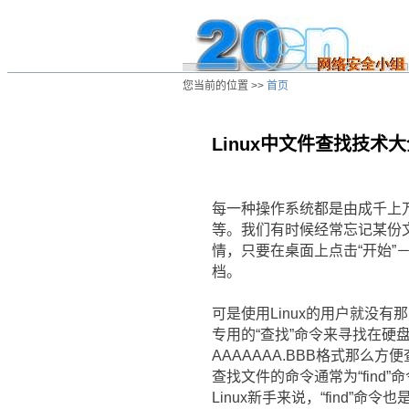
您当前的位置 >>
首页
Linux中文件查找技术
/ns/cn/zs/data/20030408012934.htm
每一种操作系统都是由成千上
等。我们有时候经常忘记某份
情，只要在桌面上点击“开始”
档。
可是使用Linux的用户就没有
专用的“查找”命令来寻找在硬盘
AAAAAAA.BBB格式那么
查找文件的命令通常为“find”
Linux新手来说，“find”