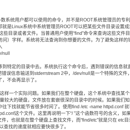
令是大多数系统用户都可以使用的命令，并不是ROOT系统管理员的专利
就是Linux系统中系统管理员ROOT可以把某些文件目录设置
查询这些目录或者文件。当普通用户使用“find”命令来查询这些文
ied."（禁止访问）字样。系统将无法查询到你想要的文件。为了避免
入
/null
特定的目录中去。系统执行这个命令后，遇到错误的信息就直接输送到s
将把错误信息输送到stderrstream 2中，/dev/null是一个
了，不会再显示了。
遇到这样一个实际问题。如果我们在整个硬盘，这个系统中查找某
和容量较大的硬盘，文件放在套嵌很深的目录中的时候。如果我们
就能节省很多时间了。使用find /etc -name httpd.co
d.conf这个文件。这里再说明一下“/ ”这个函数符号的含义，如果输入 
也就是在整个硬盘上查找文件，而“find/etc”就是只在 etc目录下
所以查找的速度就相应要快很多了。