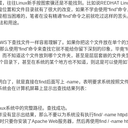
Linux新手按图索骥还是不能找到。比如说REDHAT Linux 7.O
置和文件目录就有了很大的改变，如果不学会使用“find”命令，
相当困难的，笔者在没有精通“find”命令之前就吃过这样的苦
方法和用途。
DOWS下查找文件一样容易理解了。如果你把这个文件放在单个
，那么使用“find”命令来查找它就不能给你留下深刻的印象，毕竟“f
，而不知道这个文件放到哪个文件夹，甚至是层层套嵌的文件夹
系统的哪个目录下，甚至在系统的某个地方也不知道，则这是可以使用
，就是直接在find后面写上 -name，表明要求系统按照文件名查
系统会在计算机屏幕上显示出查找结果列表：
在Linux系统中的完整路径。查找成功。
显示出结果，那么不要以为系统没有执行find/ -name httpd
要你安装了Apache Web服务器，然后再使用find / -name h