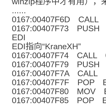
winzip程序中才有用）
......
0167:00407F6D CALL [
0167:00407F73 PUS
EDI ←- 
EDI指向“KraneXH”
0167:00407F74 CALL 
0167:00407F79 PUSH
0167:00407F7A CALL 
0167:00407F7F POP 
0167:00407F80 MOV E
0167:00407F85 POP 