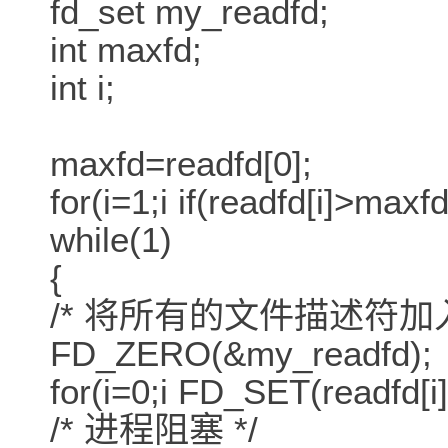
fd_set my_readfd;
int maxfd;
int i;
maxfd=readfd[0];
for(i=1;i if(readfd[i]>maxf
while(1)
{
/* 将所有的文件描述符加入
FD_ZERO(&my_readfd);
for(i=0;i FD_SET(readfd[i
/* 进程阻塞 */