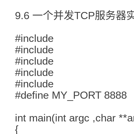
9.6 一个并发TCP服务器
#include
#include
#include
#include
#include
#define MY_PORT 8888
int main(int argc ,char **a
{