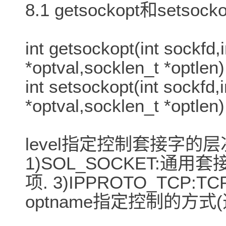
8.1 getsockopt和setsocko
int getsockopt(int sockfd,
*optval,socklen_t *optlen)
int setsockopt(int sockfd,
*optval,socklen_t *optlen)
level指定控制套接字的层
1)SOL_SOCKET:通用套接
项. 3)IPPROTO_TCP:T
optname指定控制的方