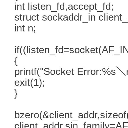
int listen_fd,accept_fd;
struct sockaddr_in client
int n;
if((listen_fd=socket(A
{
printf("Socket Error:%s＼n
exit(1);
}
bzero(&client_addr,sizeof
client_addr.sin_family=A