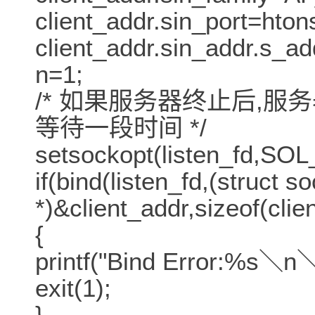
client_addr.sin_port=ht
client_addr.sin_addr.s_
n=1;
/* 如果服务器终止后,
等待一段时间 */
setsockopt(listen_fd,S
if(bind(listen_fd,(struct s
*)&client_addr,sizeof(clie
{
printf("Bind Error:%s＼n＼a
exit(1);
}