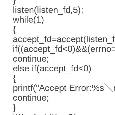
listen(listen_fd,5);
while(1)
{
accept_fd=accept(listen
if((accept_fd<0)&&(errn
continue;
else if(accept_fd<0)
{
printf("Accept Error:%s＼n
continue;
}