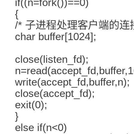
if((n=fork())==0)
{
/* 子进程处理客户端的连接
char buffer[1024];
close(listen_fd);
n=read(accept_fd,buffer,1
write(accept_fd,buffer,n);
close(accept_fd);
exit(0);
}
else if(n<0)