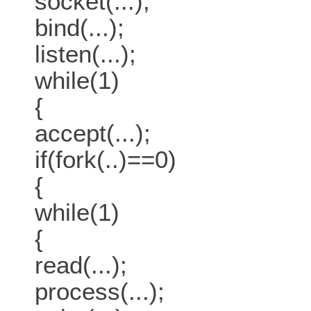
socket(...);
bind(...);
listen(...);
while(1)
{
accept(...);
if(fork(..)==0)
{
while(1)
{
read(...);
process(...);