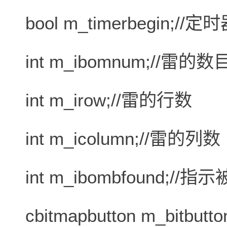
bool m_timerbegin;/
int m_ibomnum;//雷的数
int m_irow;//雷的行数
int m_icolumn;//雷的列数
int m_ibombfound;
cbitmapbutton m_bit