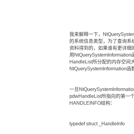
PDWORD pdwN
我来解释一下，NtQuerySys
的系统信息类型，为了查询系统H
资料得到的，如果谁有更详细
用NtQuerySystemIn
HandleList所分配的内存空间大
NtQuerySystemInform
一旦NtQuerySystemInf
pdwHandleList所指向的
HANDLEINFO结构：
typedef struct _HandleInfo