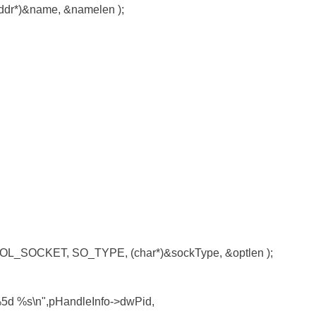
addr*)&name, &namelen );
SOCKET, SO_TYPE, (char*)&sockType, &optlen );
 %s\n",pHandleInfo->dwPid,