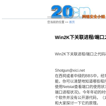
您当前的位置 >>
首页
Win2K下关联进程/端
/ns/wz/comp/data/20020821015451.ht
Win2K下关联进程/端口之代
Shotgun@xici.net
在西祠或者中绿的BBS中，
能，你可以清楚地知道哪些程
使用Netstat查看端口的使
端口进程状况)，今年年初的时
个软件并没有公开源代码，（
和大家探讨一下它的原理。