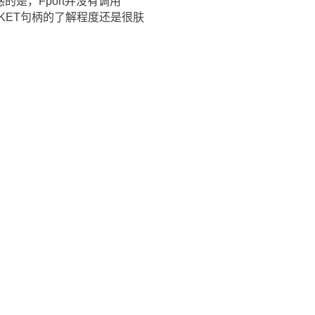
惑的是，Fport并没有调用
CKET句柄的了解程度还是很肤