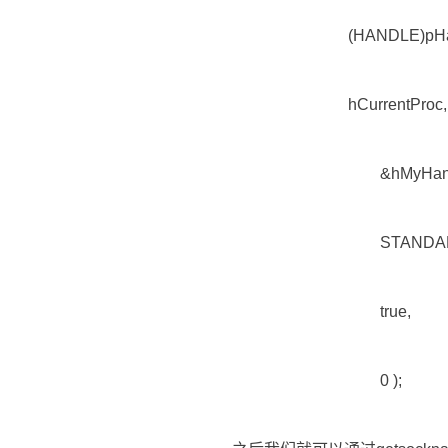
(HANDLE)pHandleInf
hCurrentProc,
&hMyHandl
STANDARD_RIGH
true,
0 );