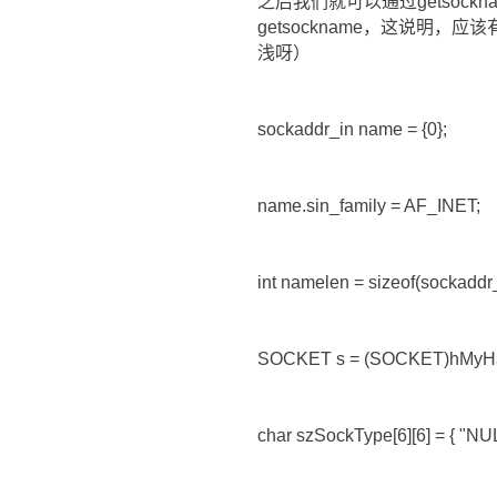
之后我们就可以通过getsockn
getsockname，这说明
浅呀）
sockaddr_in name = {0};
name.sin_family = AF_INET;
int namelen = sizeof(sockaddr_
SOCKET s = (SOCKET)hMyHa
char szSockType[6][6] = { "N