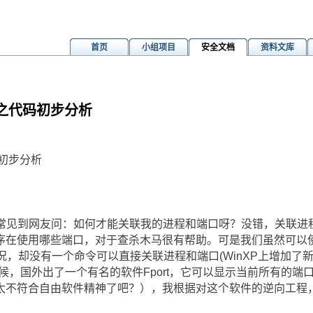
首页
小组项目
安全文档
资料文库
口之代码初步分析
m
码初步分析
经常见到网友问：如何才能关联我的进程和端口呀？没错，关联进
序在使用哪些端口，对于查杀木马很有帮助。可是我们虽然可以
用状况，却没有一个命令可以直接关联进程和端口(WinXP上增加了新的
候，国外出了一个有名的软件Fport，它可以显示当前所有的端
太不符合自由软件精神了吧？），我根据对这个软件的逆向工程