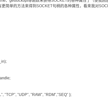
ame、getsockopt等函数来获得SOCKET的各种属性了（使我困
，应该有更简单的方法来得到SOCKET句柄的各种属性，看来我对SO
in);
ndle;
UL", "TCP", "UDP", "RAW", "RDM","SEQ" };