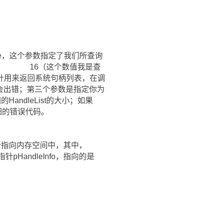
dType，这个参数指定了我们所查询
LIST 16（这个数值我是查
针用来返回系统句柄列表，在调
数调用会出错；第三个参数是指定你为
回的HandleList的大小；如果
得详细的错误代码。
List所指向内存空间中，其中，
pHandleInfo，指向的是