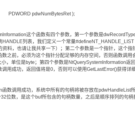
umBytesRet );
temInformation这个函数有四个参数，第一个参数是dwRecor
ANDLE列表，我们定义一个常量#defineNT_HANDLE_
的资料，也请让我共享一下）；第二个参数是一个指针，这个指
formation函数之前，必须为这个指针分配足够的内存空间，否则函
小，单位是byte；第四个参数是NtQuerySystemInformation返
ation函数调用成功，返回值将是0，否则可以使用GetLastError()获
ormation函数调用成功，系统中所有的句柄将被存放在pdwHandle
第一个32位数，是这个buf所包含的句柄数量，之后是顺序排列的句柄指针