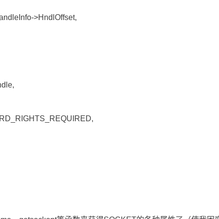
o->HndlOffset,
e,
TS_REQUIRED,