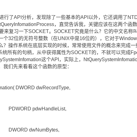
进行了API分析，发现除了一些基本的API以外，它还调用了NTDLL
tion，NtQueryInfomationProcess，直觉告诉我，关键应该
先要来复习一下SOCKET。SOCKET究竟是什么？它的中文名
一个32位的无符号整数（在UNIX中是16位的），它对于Wind
奇怪么？操作系统在底层实现的时候，常常使用文件的概念来完成
统所有的句柄，从中获得属性为SOCKET的，不就可以完成Fp
SystemInfomation这个API，实际上，NtQuerySystemIn
E，我们先来看看这个函数的原型：
mation( DWORD dwRecordType,
HandleList,
NumBytes,