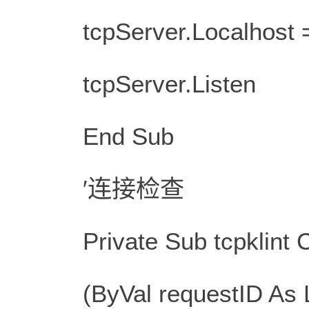
tcpServer.Localhost = 
tcpServer.Listen
End Sub
′连接检查
Private Sub tcpklint C
(ByVal requestID As 