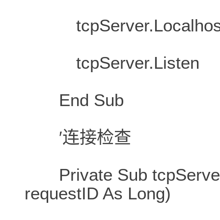
tcpServer.Localhost =
tcpServer.Listen
End Sub
′连接检查
Private Sub tcpServer
requestID As Long)