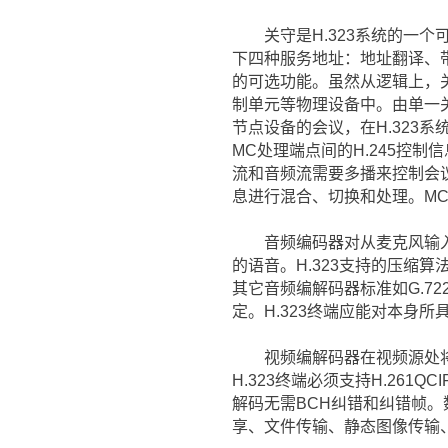
关守是H.323系统的一个可
下四种服务地址：地址翻译、
的可选功能。虽然从逻辑上，关
制单元等物理设备中。由单一关
节点设备的会议，在H.323
MC处理端点间的H.245控
流和音频流需要多播来控制会
息进行混合、切换和处理。MC
音频编码器对从麦克风输入的
的语音。H.323支持的压缩算
其它音频编解码器标准如G.722
定。H.323终端应能对本身所
视频编解码器在视频源处将视
H.323终端必须支持H.261Q
解码无需BCH纠错和纠错帧。
享、文件传输、静态图像传输、