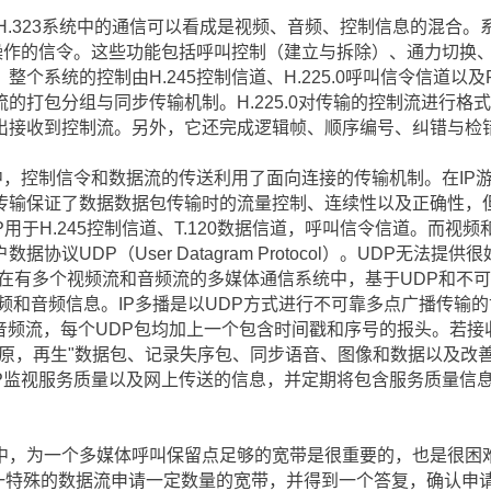
议 H.323系统中的通信可以看成是视频、音频、控制信息的混合。
确操作的信令。这些功能包括呼叫控制（建立与拆除）、通力切换
系统的控制由H.245控制信道、H.225.0呼叫信令信道以及RA
体流的打包分组与同步传输机制。H.225.0对传输的控制流进行
出接收到控制流。另外，它还完成逻辑帧、顺序编号、纠错与检
，控制信令和数据流的传送利用了面向连接的传输机制。在IP游戏
传输保证了数据数据包传输时的流量控制、连续性以及正确性，
CP用于H.245控制信道、T.120数据信道，呼叫信令信道。而
协议UDP（User Datagram Protocol）。UDP无法提
 在有多个视频流和音频流的多媒体通信系统中，基于UDP和不可
视频和音频信息。IP多播是以UDP方式进行不可靠多点广播传输的
和音频流，每个UDP包均加上一个包含时间戳和序号的报头。若
复原，再生"数据包、记录失序包、同步语音、图像和数据以及改
TCP监视服务质量以及网上传送的信息，并定期将包含服务质量信
为一个多媒体呼叫保留点足够的宽带是很重要的，也是很困难的。
一特殊的数据流申请一定数量的宽带，并得到一个答复，确认申请