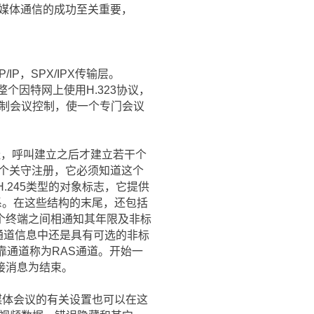
上多媒体通信的成功至关重要，
P，SPX/IPX传输层。
整个因特网上使用H.323协议，
控制会议控制，使一个专门会议
址，呼叫建立之后才建立若干个
向某个关守注册，它必须知道这个
一个H.245类型的对象标志，它提供
系。在这些结构的末尾，还包括
个终端之间相通知其年限及非标
S通道信息中还是具有可选的非标
靠通道称为RAS通道。开始一
接消息为结束。
媒体会议的有关设置也可以在这