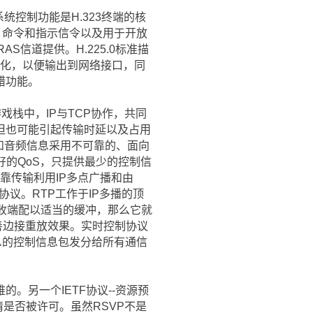
系统控制功能是H.323终端的核
、命令和指示信令以及用于开放
S信道提供。H.225.0标准描
格式化，以便输出到网络接口，同
错功能。
栈中，IP与TCP协作，共同
但也可能引起传输时延以及占用
视频和音频信息采用不可靠的、面向
供很好的QoS，只提供最少的控制信
靠传输利用IP多点广播和由
协议。RTP工作于IP多播的顶
接收端配以适当的缓冲，那么它就
善边接重放效果。实时控制协议
息的控制信息包发分给所有通信
另一个IETF协议--资源预
是否被许可。虽然RSVP不是