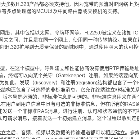
，但大多数H.323产品都必须支持他，因为宽带的预流对IP网络
装有多点处理器的MCU以及中间路由器或交换机的支持。
络，其中包括以太网、令牌环网等。H.225.0被定义在诸如TCP/I
.323网关之间，并且是在同一个网上，使用同一种传输协议。如果在
试图把H.320扩展到无质量保证的局域网中，通过使用强大的认可
模型，在这个模型中，呼叫建立和性能协商没有使用RTP传输地
之前，终端可以向某个关守（Gatekeeper）注册。如果终端要
为如此，发现（discovery）和注册(registion)结构都包含了
这些结构还包含了可选择的非标准消息，它允许终端建立非标准关
：版本号是必须的，非标准信息是可选的。非标准信息用来在两
消息在用户到用户信息中具有可选的非标准信息，但在所有的RA
能发送一个非标准RAS消息。进行注册、认可和状态通信的不可
认可请求消息，接着发送一个初始建立消息，这个过程以收到连
建立之后，音频、视频以及数据的传输通道都可以相应建立。多