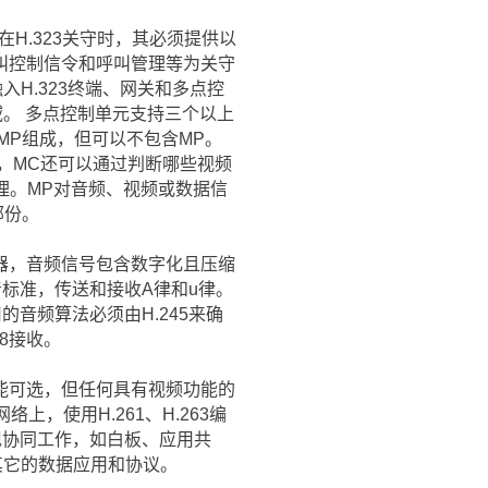
H.323关守时，其必须提供以
叫控制信令和呼叫管理等为关守
H.323终端、网关和多点控
域。 多点控制单元支持三个以上
MP组成，但可以不包含MP。
下，MC还可以通过判断哪些视频
理。MP对音频、视频或数据信
部份。
器，音频信号包含数字化且压缩
语音标准，传送和接收A律和u律。
使用的音频算法必须由H.245来确
28接收。
能可选，但任何具有视频功能的
络上，使用H.261、H.263编
现协同工作，如白板、应用共
其它的数据应用和协议。