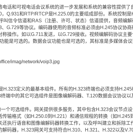
络电话和可视电话会议系统的进一步发展和系统的兼容性提供了
25.0，Q.931和RTP/RTCP是H.225.0的主要组成部份。系统
25.0呼叫信令信道和RAS（注册、许可、状态）信道提供，音频编解
G.728、G.729等协议。编码器使用的音频标准必须由H.245协议
操作。如以G.711发送，以G.729接收。视频编解码协议主要
中视频功能是可选的。数据会议功能也是可选的，其标准是多媒体会议
ffice/imag/network/voip3.jpg
端是H.323定义的最基本组件。所有的H.323终端也必须支持H.24
3终端中的其它可选组件是图像编解码器、T.120数据会议协议以
一个可选组件。网关提供很多服务，其中包含H.323会议节点设
格式（如H.250.0到H.221）和通信规程的转换（如H.245
还执行语音和图像编解码器转换工作，以及呼叫建立和拆除工作。终端
器，H.323网关可支持符合H.310、H.321、H.322以及V.