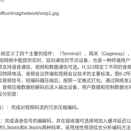
ffice/imag/network/voip1.jpg
义了四个主要的组件：（Terminal）、网关（Gageway）、关
分组网络中能提供实时、双向通信的节点设备，也是一种终端用户
支持语音通信，视频和数据通信可选。H.323规定了不同的音
特网电话、音频会议终端和视频会议技术的主要标准。图6-2所示
和音频信号，经编码器压缩后，按照一定格式打包，通过网络发
、音频压缩数据经解码后送入输出设备，用户数据和控制数据也
议分别是：
261）：完成对视频码流的冗余压缩编码。
等）：完成语音信号的编解码，并在接收端可选择地加入缓冲延迟
它提供5.3kbit/s和6.3kbit/s两种码率，采用线性预测综合分析