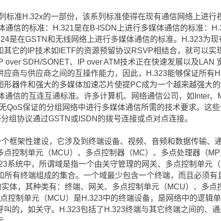
系列标准H.32x的一部份，该系列标准使得在现有通信网络上进
多媒体通信的标准：H.321是在B-ISDN上进行多媒体通信的标准：H
24是在GSTN和无线网络上进行多媒体通信的标准。H.323为现
它的IP技术如IETF的资源预留协议RSVP相结合，就可以实现
over SDH/SONET、IP over ATM技术正在快速发展以及
应商与供应商之间的互操作能力，因此，H.323能够保证所有H.
形器件和强大的多媒体加速芯片使提PC成为一个越来越强大的多
信的互连互通标准。许多计算机、网络通信公司，如Inter、Micros
包括在无QoS保证的分组网络中进行多媒体通信所需的技术要求。这些
PPP等分组协议通过GSTN或ISDN的拨号连接或点对点连接。
一个框架性建设，它涉及到终端设备、视频、音频和数据传输、
多点控制单元（MCU）、多点控制器（MC）、多点处理器（M
.323系统中，所谓域是指一个由关守管理的网关、多点控制单元
和所有终端组成的集合。一个域最少包含一个终端，而且必须有且
3的实体，其种类有：终端、网关、多点控制单元（MCU）、多点
点控制单元（MCU）是H.323中的终端设备，是网络中的逻辑
叫的，如关守。H.323包括了H.323终端与其它终端之间的、
示。