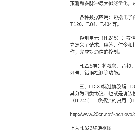
预测和多脉冲最大似然量化，
各种数据应用：包括电子白
T.120、T.84、T.434等。
控制单元（H.245）：提供
它定义了请求、应答、信令和
作，完成对通信的控制。
H.225层：将视频、音频
列号、错误检测等功能。
三、H.323标准协议簇 H
其分为四类协议，也就是说该协议
（H.245）、数据流的复用（H
http://www.20cn.net/~achieve/o
上为H.323终端框图