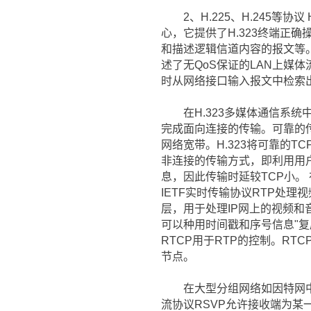
2、H.225、H.245等协
心，它提供了H.323终端正
和描述逻辑信道内容的报文等。整个
述了无QoS保证的LAN上媒
时从网络接口输入报文中检索
在H.323多媒体通信系统中
完成面向连接的传输。可靠的
网络宽带。H.323将可靠的T
非连接的传输方式，即利用用户数据
息，因此传输时延较TCP小。
IETF实时传输协议RTP处理
层，用于处理IP网上的视频
可以种用时间戳和序号信息"
RTCP用于RTP的控制。R
节点。
在大型分组网络如因特网中，
流协议RSVP允许接收端为某