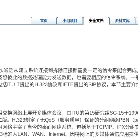
首页
小组项目
安全文档
资料文库
话从建立系统连接到拆除连接都需要一定的信令来配合完成。
按照彼此的数据处理能力发送数据，也需要相应的信令系统，一
ITU-T提出的H.323协议和IETE提出的SIP协议，本节主要介
网络上展开多媒体会议，由ITU的第15研究组SG-15于1996
版。H.323制定了无QoS（服务质量）保证的分组网络PBN（packet
网络主宰了当今的桌面网络系统，包括基于TCP/IP、IPX分
23标准为LAN、WAN、Internet、因特网上的多媒体通信应