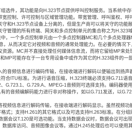
组选件，其功能是向H.323节点提供呼叫控制服务。当系统中存在
带宽控制、许可控制与区域管理功能。带宽管理、呼叫鉴权、呼
守和H.323节点设备上分离的，但是生产商可以将关守的功能融入
守管理的所有终端、网关和多点控制单元的集合称之为H.323
系统中，一个多点控制单元由一个多点控制器MC和几个多点处理器
制信息，从而决定它对视频和音频的通常处理能力。在必要的情况
议资源。MC并不直接处理任何媒体信息流，而将它留给MP来处
和MP可能存在于一台专用设备中或作为其它的H.323组件的一
音频信息进行编码传输，在接收端进行解码以便输出到扬声
法符合ITU标准。为进行语音压缩，H.323终端必须支持G.711
、G.723.1、G.729.A、MPEG-1音频则可选择支持。编码器
具有的音频编解码能力进行非对称操作，如以G.711发送，以G.7
频信息进行解码传输，在接收端进行解码显示。虽然视频功
CIF格式；支持H.261的其它格式以及可选支持H.263标准。在分组网
数据会议T.120是可选功能。当支持数据会议时，数据会议可出
数据库访问、音频图像会议等。通过H.245处理后也可以使用