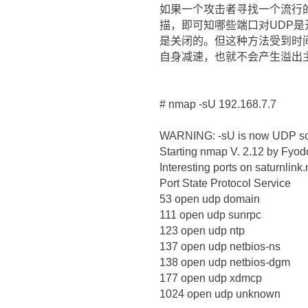
如果一个攻击者寻找一个流行的UDP
描，即可知哪些端口对UDP是
是关闭的。但这种方法受到时间
自身减速，也就不会产生溢出
# nmap -sU 192.168.7.7
WARNING: -sU is now UDP sca
Starting nmap V. 2.12 by Fyo
Interesting ports on saturnlink
Port State Protocol Service
53 open udp domain
111 open udp sunrpc
123 open udp ntp
137 open udp netbios-ns
138 open udp netbios-dgm
177 open udp xdmcp
1024 open udp unknown