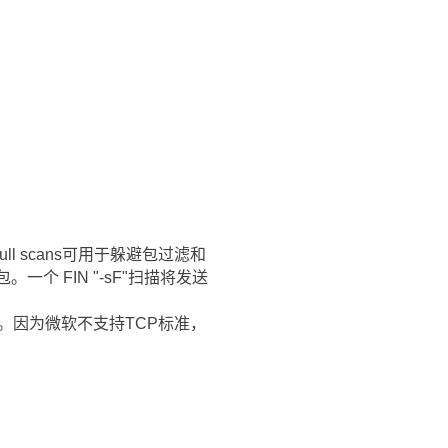
ll scans可用于躲避包过滤和
 FIN "-sF"扫描将发送
的标志位。因为微软不支持TCP标准，