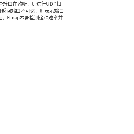
查出哪些端口在监听，则进行UDP扫
主机返回端口不可达，则表示端口
是，Nmap本身检测这种速率并