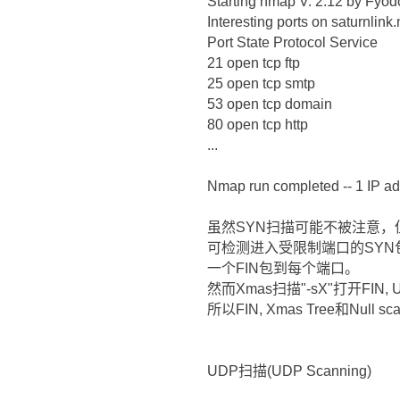
Starting nmap V. 2.12 by Fyo
Interesting ports on saturnlink
Port State Protocol Service
21 open tcp ftp
25 open tcp smtp
53 open tcp domain
80 open tcp http
...
Nmap run completed -- 1 IP ad
虽然SYN扫描可能不被注意，但他
可检测进入受限制端口的SYN包
一个FIN包到每个端口。
然而Xmas扫描"-sX"打开FIN
所以FIN, Xmas Tree和N
UDP扫描(UDP Scanning)