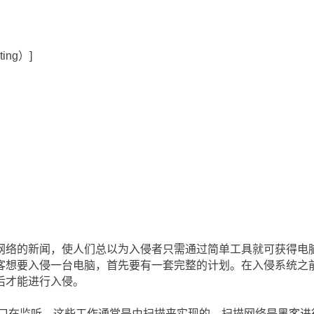
ing）]
）]
网络的新闻，使人们总以为入侵者只需通过简单工具就可获得电
客想要入侵一台电脑，首先要有一套完整的计划。在入侵系统之
后才能进行入侵。
端口在监听，这些工作通常是由扫描来实现的。扫描网络是黑客进