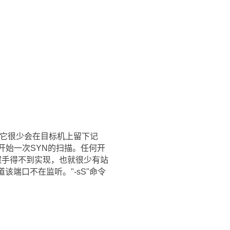
，它很少会在目标机上留下记
开始一次SYN的扫描。任何开
次握手得不到实现，也就很少有站
该端口不在监听。"-sS"命令